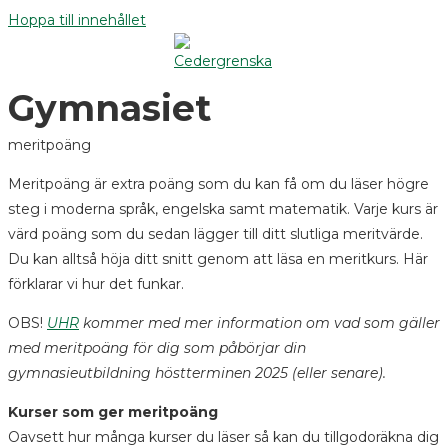
Hoppa till innehållet
Meny
Stäng
Gymnasiet
meritpoäng
Meritpoäng är extra poäng som du kan få om du läser högre
steg i moderna språk, engelska samt matematik. Varje kurs är
värd poäng som du sedan lägger till ditt slutliga meritvärde.
Du kan alltså höja ditt snitt genom att läsa en meritkurs. Här
förklarar vi hur det funkar.
OBS!
UHR
kommer med mer information om vad som gäller
med meritpoäng för dig som påbörjar din
gymnasieutbildning
höstterminen 2025 (eller senare).
Kurser som ger meritpoäng
Oavsett hur många kurser du läser så kan d
u tillgodoräkna dig